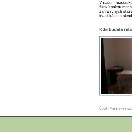
V našom masérskom
širokú paletu masá
zahraničných stáž
kvalifikácie a skva
Kde budete rel
Úvod
|
Masérske služ