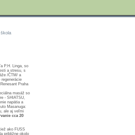
 škola
ľa P.H. Linga, so
sti a stresu, s
sáže /ČTM/ a
e regenerácie
át Renesant Praha
eciálna masáž so
áre - SHIATSU,
enie napätia a
zuto Masanuga:
u, ale aj veľmi
rvanie cca 20
tiež ako FUSS
la približne okolo